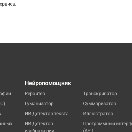
ервиса.
а
Нейропомощник
рафии
Рерайтер
Транскрибатор
EO)
Гуманизатор
Суммаризатор
у
ИИ-Детектор текста
Иллюстратор
анных
ИИ-Детектор
Программный интерф
изображений
(API)