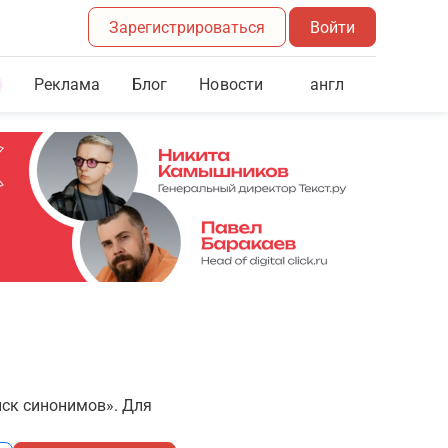
Зарегистрироваться
Войти
Реклама
Блог
англ
Новости
иск синонимов». Для