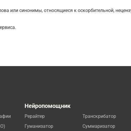
ова или синонимы, относящиеся к оскорбительной, нецензу
ервиса.
а
Нейропомощник
рафии
Рерайтер
Транскрибатор
EO)
Гуманизатор
Суммаризатор