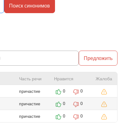
Поиск синонимов
Предложить
Часть речи
Нравится
Жалоба
причастие
0
0
причастие
0
0
причастие
0
0