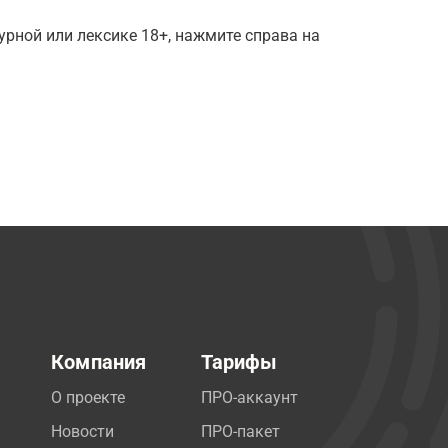
рной или лексике 18+, нажмите справа на
Компания
Тарифы
О проекте
ПРО-аккаунт
Новости
ПРО-пакет