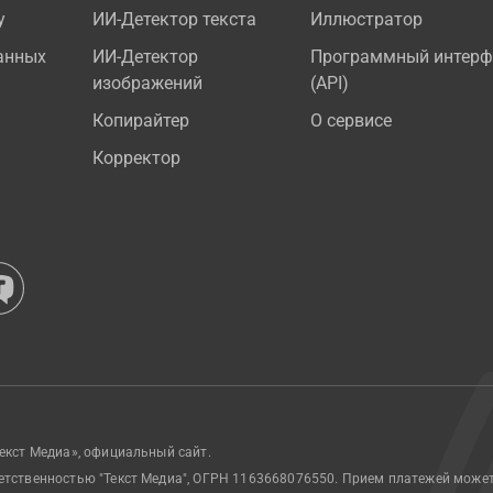
у
ИИ-Детектор текста
Иллюстратор
анных
ИИ-Детектор
Программный интерф
изображений
(API)
Копирайтер
О сервисе
Корректор
екст Медиа», официальный сайт.
етственностью "Текст Медиа", ОГРН 1163668076550. Прием платежей може