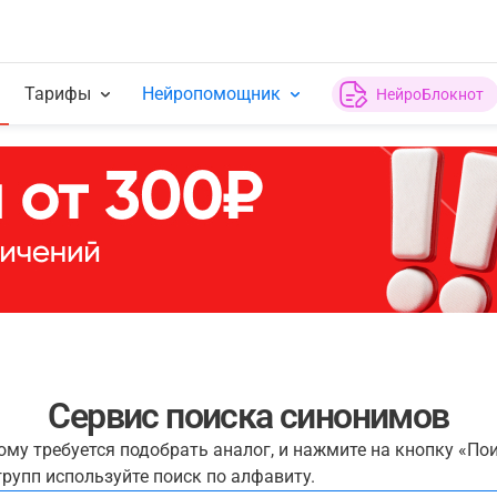
Тарифы
Нейропомощник
НейроБлокнот
Сервис поиска синонимов
рому требуется подобрать аналог, и нажмите на кнопку «По
рупп используйте поиск по алфавиту.