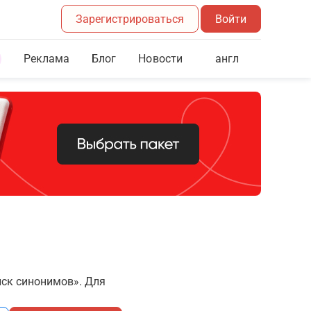
Зарегистрироваться
Войти
Реклама
Блог
англ
Новости
иск синонимов». Для