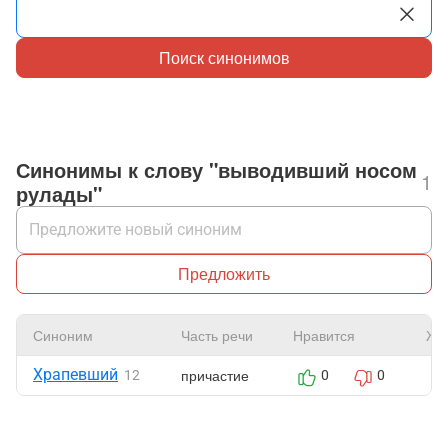
Поиск синонимов
Синонимы к слову "выводивший носом
1
рулады"
Предложить
Синоним
Часть речи
Нравится
Жа
Храпевший
причастие
12
0
0