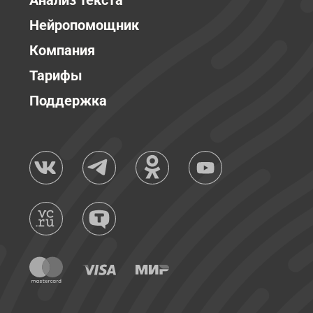
Анализ текста
Нейропомощник
Компания
Тарифы
Поддержка