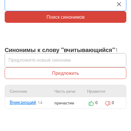
Поиск синонимов
Синонимы к слову "вчитывающийся"
1
Предложить
Синоним
Часть речи
Нравится
Ж
Вникающий
причастие
14
0
0