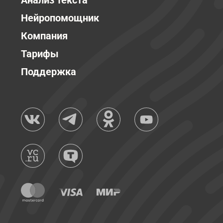
Анализ текста
Нейропомощник
Компания
Тарифы
Поддержка