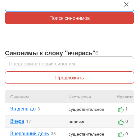
Поиск синонимов
Синонимы к слову "вчерась"
6
Предложить
Синоним
Часть речи
Нравится
За день до
существительное
3
1
Вчера
наречие
17
0
Вчерашний день
существительное
33
0