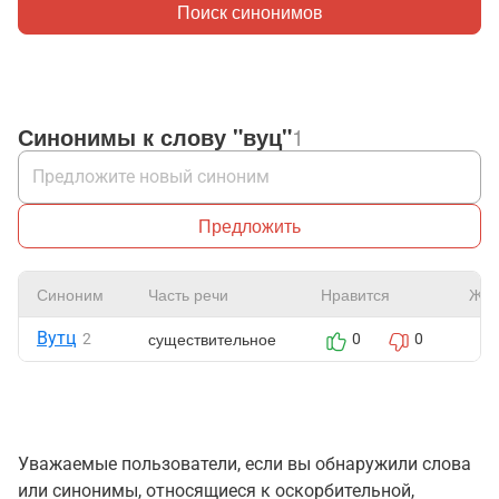
Поиск синонимов
Синонимы к слову "вуц"
1
Предложить
Синоним
Часть речи
Нравится
Жал
Вутц
существительное
2
0
0
Уважаемые пользователи, если вы обнаружили слова
или синонимы, относящиеся к оскорбительной,