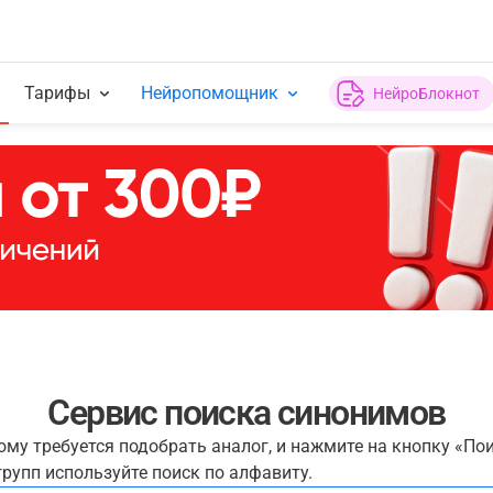
Тарифы
Нейропомощник
НейроБлокнот
Сервис поиска синонимов
рому требуется подобрать аналог, и нажмите на кнопку «По
рупп используйте поиск по алфавиту.