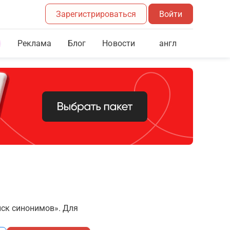
Зарегистрироваться
Войти
Реклама
Блог
англ
Новости
иск синонимов». Для