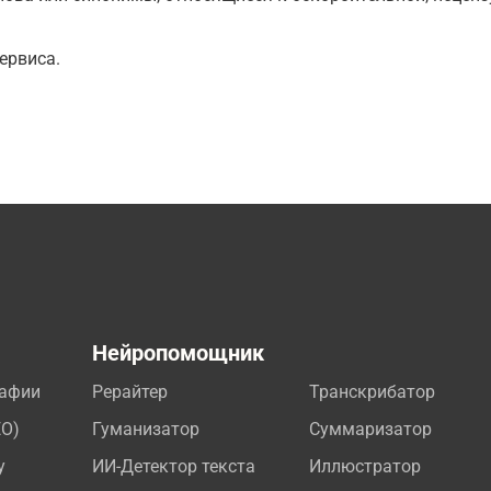
ервиса.
а
Нейропомощник
рафии
Рерайтер
Транскрибатор
EO)
Гуманизатор
Суммаризатор
у
ИИ-Детектор текста
Иллюстратор