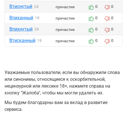
Втиснутый
причастие
24
0
0
Впиханный
причастие
19
0
0
Впихнутый
причастие
24
0
0
Втисканный
причастие
19
0
0
Уважаемые пользователи, если вы обнаружили слова
или синонимы, относящиеся к оскорбительной,
нецензурной или лексике 18+, нажмите справа на
кнопку "Жалоба", чтобы мы могли удалить их.
Мы будем благодарны вам за вклад в развитие
сервиса.