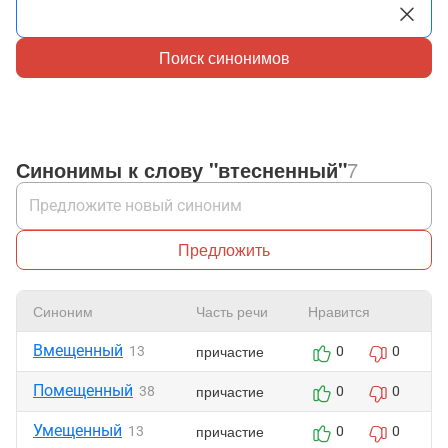
Поиск синонимов
Синонимы к слову "втесненный"
7
Предложить
Синоним
Часть речи
Нравится
Вмещенный
причастие
13
0
0
Помещенный
причастие
38
0
0
Умещенный
причастие
13
0
0