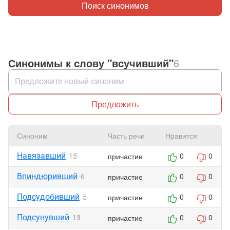
Поиск синонимов
Синонимы к слову "всучивший"
6
Предложить
Синоним
Часть речи
Нравится
Навязавший
причастие
15
0
0
Впиндюривший
причастие
6
0
0
Подсудобивший
причастие
5
0
0
Подсунувший
причастие
13
0
0