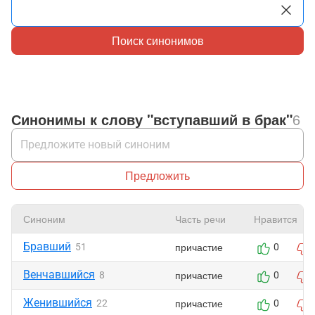
Поиск синонимов
Синонимы к слову "вступавший в брак"
6
Предложить
Синоним
Часть речи
Нравится
Бравший
причастие
51
0
Венчавшийся
причастие
8
0
Женившийся
причастие
22
0