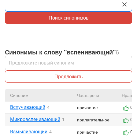
Поиск синонимов
Синонимы к слову "вспенивающий"
6
Предложить
Синоним
Часть речи
Нравит
Вспучивающий
причастие
4
0
Микровспенивающий
прилагательное
1
0
Взмыливающий
причастие
4
0