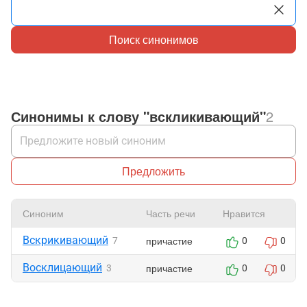
Поиск синонимов
Синонимы к слову "вскликивающий"
2
Предложить
Синоним
Часть речи
Нравится
Вскрикивающий
причастие
7
0
0
Восклицающий
причастие
3
0
0