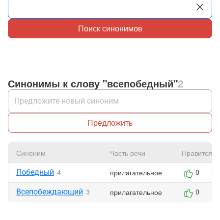
Поиск синонимов
Синонимы к слову "всепобедный"
2
Предложить
Синоним
Часть речи
Нравится
Победный
прилагательное
4
0
Всепобеждающий
прилагательное
3
0