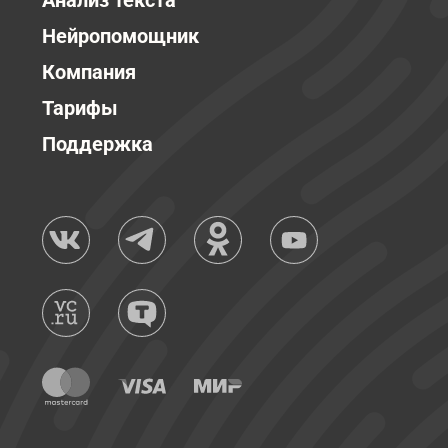
Анализ текста
Нейропомощник
Компания
Тарифы
Поддержка