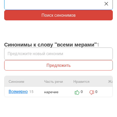
Поиск синонимов
Синонимы к слову "всеми мерами"
1
Предложить
Синоним
Часть речи
Нравится
Жал
Всемерно
наречие
15
0
0