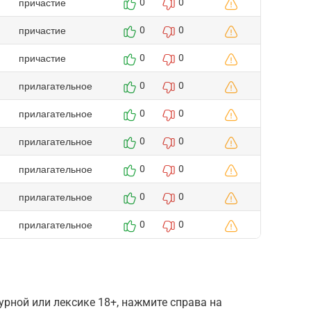
причастие
0
0
причастие
0
0
причастие
0
0
прилагательное
0
0
прилагательное
0
0
прилагательное
0
0
прилагательное
0
0
прилагательное
0
0
прилагательное
0
0
рной или лексике 18+, нажмите справа на