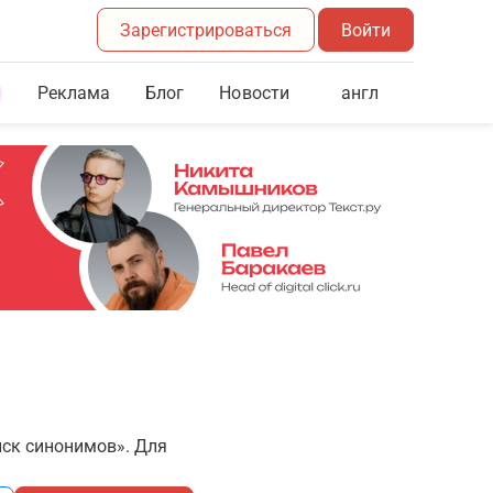
Зарегистрироваться
Войти
Реклама
Блог
англ
Новости
иск синонимов». Для