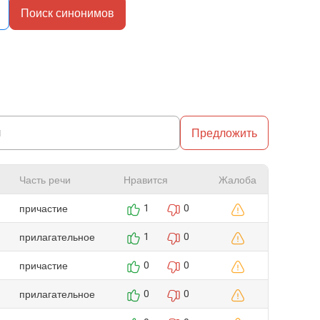
Поиск синонимов
Предложить
Часть речи
Нравится
Жалоба
причастие
1
0
прилагательное
1
0
причастие
0
0
прилагательное
0
0