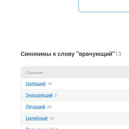
Синонимы к слову "врачующий"
13
Синоним
Целящий
16
Знахарящий
3
Лечащий
26
Целебный
14