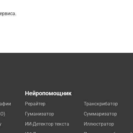
ервиса.
а
Нейропомощник
рафии
Рерайтер
Транскрибатор
EO)
Гуманизатор
Суммаризатор
у
ИИ-Детектор текста
Иллюстратор