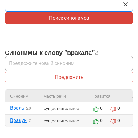
Поиск синонимов
Синонимы к слову "вракала"
2
Предложить
Синоним
Часть речи
Нравится
Жа
Враль
существительное
28
0
0
Вракун
существительное
2
0
0