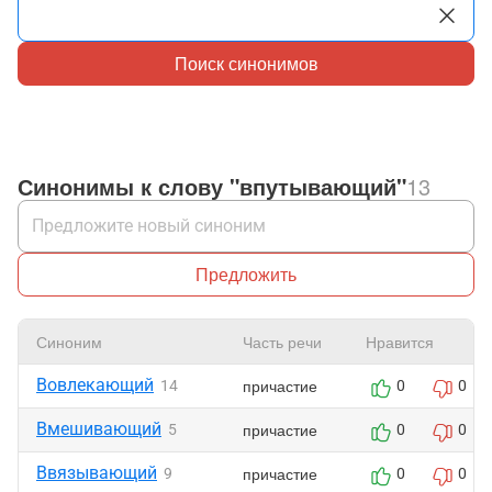
Поиск синонимов
Синонимы к слову "впутывающий"
13
Предложить
Синоним
Часть речи
Нравится
Вовлекающий
причастие
14
0
0
Вмешивающий
причастие
5
0
0
Ввязывающий
причастие
9
0
0