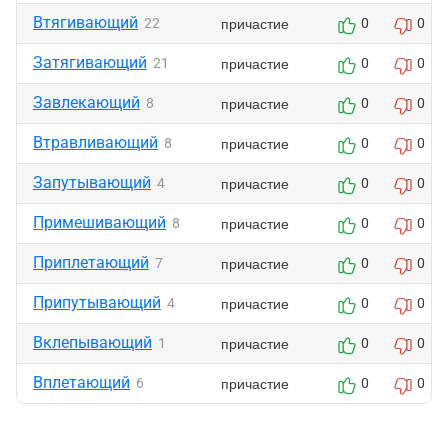
Втягивающий
причастие
22
0
0
Затягивающий
причастие
21
0
0
Завлекающий
причастие
8
0
0
Втравливающий
причастие
8
0
0
Запутывающий
причастие
4
0
0
Примешивающий
причастие
8
0
0
Приплетающий
причастие
7
0
0
Припутывающий
причастие
4
0
0
Вклепывающий
причастие
1
0
0
Вплетающий
причастие
6
0
0