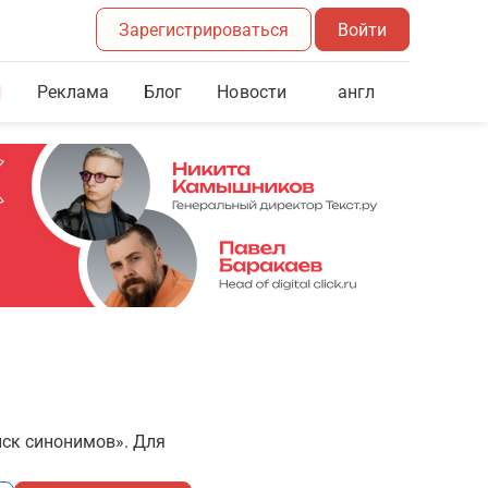
Зарегистрироваться
Войти
Реклама
Блог
англ
Новости
иск синонимов». Для