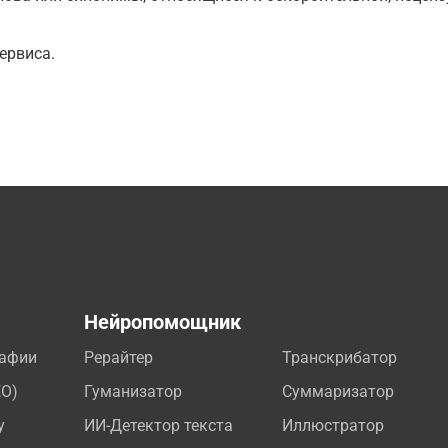
ервиса.
а
Нейропомощник
рафии
Рерайтер
Транскрибатор
EO)
Гуманизатор
Суммаризатор
у
ИИ-Детектор текста
Иллюстратор