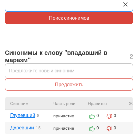
Поиск синонимов
Синонимы к слову "впадавший в
2
маразм"
Предложить
Синоним
Часть речи
Нравится
Жал
Глупевший
причастие
8
0
0
Дуревший
причастие
15
0
0