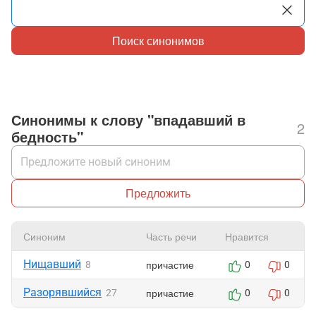
Поиск синонимов
Синонимы к слову "впадавший в
2
бедность"
Предложить
Синоним
Часть речи
Нравится
Нищавший
причастие
8
0
0
Разорявшийся
причастие
27
0
0