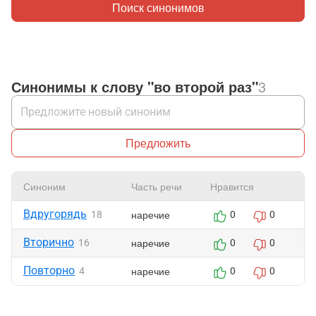
Поиск синонимов
Синонимы к слову "во второй раз"
3
Предложить
Синоним
Часть речи
Нравится
Ж
Вдругорядь
наречие
18
0
0
Вторично
наречие
16
0
0
Повторно
наречие
4
0
0