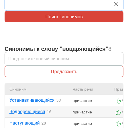
Поиск синонимов
Синонимы к слову "воцаряющийся"
8
Предложить
Синоним
Часть речи
Нравит
Устанавливающийся
причастие
53
0
Водворяющийся
причастие
16
0
Наступающий
причастие
28
0