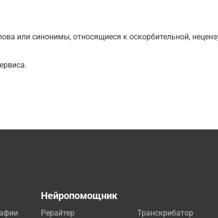
ова или синонимы, относящиеся к оскорбительной, нецензу
ервиса.
а
Нейропомощник
рафии
Рерайтер
Транскрибатор