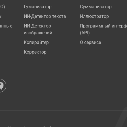
EO)
Гуманизатор
Суммаризатор
у
ИИ-Детектор текста
Иллюстратор
анных
ИИ-Детектор
Программный интерф
изображений
(API)
Копирайтер
О сервисе
Корректор