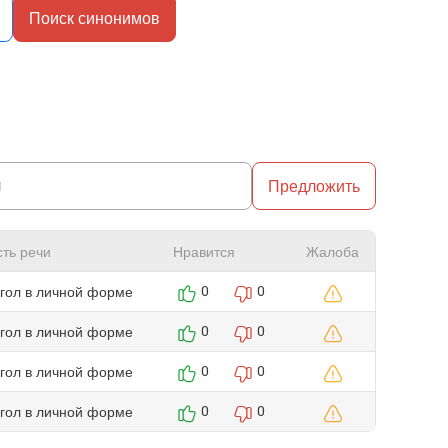
Поиск синонимов
Предложить
сть речи
Нравится
Жалоба
агол в личной форме
0
0
агол в личной форме
0
0
агол в личной форме
0
0
агол в личной форме
0
0