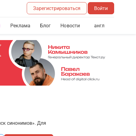
Зарегистрироваться
Войти
Реклама
Блог
англ
Новости
иск синонимов». Для