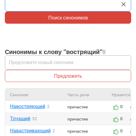
Поиск синонимов
Синонимы к слову "вострящий"
8
Предложить
Синоним
Часть речи
Нравится
Навостряющий
причастие
2
0
Точащий
причастие
32
0
Навастривающий
причастие
2
0