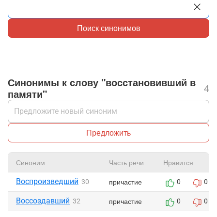
Поиск синонимов
Синонимы к слову "восстановивший в
4
памяти"
Предложить
Синоним
Часть речи
Нравится
Воспроизведший
причастие
30
0
0
Воссоздавший
причастие
32
0
0