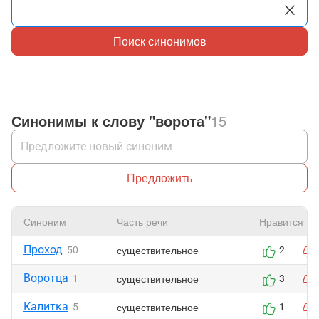
Поиск синонимов
Синонимы к слову "ворота"
15
Предложить
Синоним
Часть речи
Нравится
Проход
существительное
50
2
Воротца
существительное
1
3
Калитка
существительное
5
1