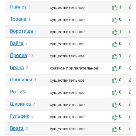
Пайлоу
существительное
1
1
Торана
существительное
1
0
Воротища
существительное
1
1
Вайга
существительное
7
0
Пролив
существительное
18
1
Брана
краткое прилагательное
2
0
Пропилеи
существительное
1
0
Рот
существительное
65
0
Ширинка
существительное
7
0
Гульфик
существительное
6
0
Врата
существительное
2
0