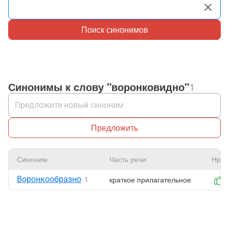
Поиск синонимов
Синонимы к слову "воронковидно"
1
Предложить
Синоним
Часть речи
Нрав
Воронкообразно
краткое прилагательное
1