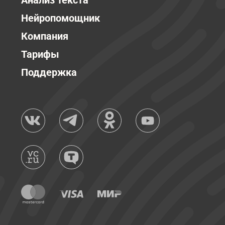
Анализ текста
Нейропомощник
Компания
Тарифы
Поддержка