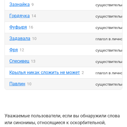
Зазнайка
существительно
9
Гордячка
существительно
14
Фуфыря
существительно
16
Задавала
глагол в личной
10
Фря
существительно
12
Спесивец
существительно
13
Крылья никак сложить не может
глагол в личной
2
Павлин
существительно
10
Уважаемые пользователи, если вы обнаружили слова
или синонимы, относящиеся к оскорбительной,