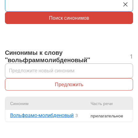
Поиск синонимов
Синонимы к слову
1
"вольфраммолибденовый"
Предложить
Синоним
Часть речи
Н
Вольфрамо-молибденовый
прилагательное
3