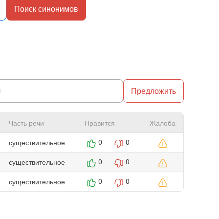
Поиск синонимов
Предложить
Часть речи
Нравится
Жалоба
существительное
0
0
существительное
0
0
существительное
0
0