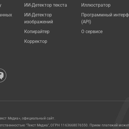
у
ИИ-Детектор текста
Иллюстратор
анных
ИИ-Детектор
Программный интерф
изображений
(API)
Копирайтер
О сервисе
Корректор
екст Медиа», официальный сайт.
етственностью "Текст Медиа", ОГРН 1163668076550. Прием платежей може