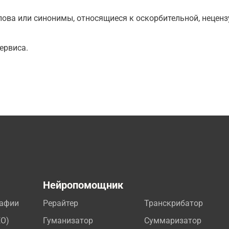
ова или синонимы, относящиеся к оскорбительной, нецензу
ервиса.
а
Нейропомощник
рафии
Рерайтер
Транскрибатор
EO)
Гуманизатор
Суммаризатор