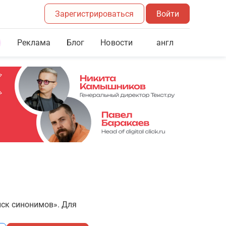
Зарегистрироваться
Войти
Реклама
Блог
англ
Новости
иск синонимов». Для