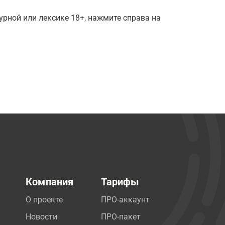
рной или лексике 18+, нажмите справа на
Компания
Тарифы
О проекте
ПРО-аккаунт
Новости
ПРО-пакет