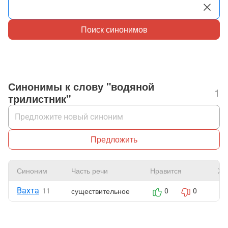
Поиск синонимов
Синонимы к слову "водяной
1
трилистник"
Предложить
Синоним
Часть речи
Нравится
Жа
Вахта
существительное
11
0
0