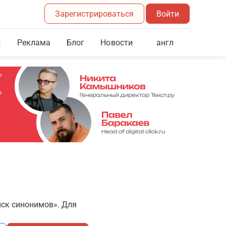
Зарегистрироваться
Войти
Реклама
Блог
англ
Новости
иск синонимов». Для