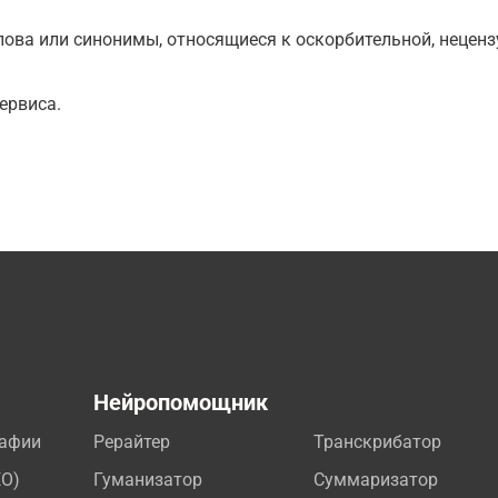
ова или синонимы, относящиеся к оскорбительной, нецензу
ервиса.
а
Нейропомощник
рафии
Рерайтер
Транскрибатор
EO)
Гуманизатор
Суммаризатор