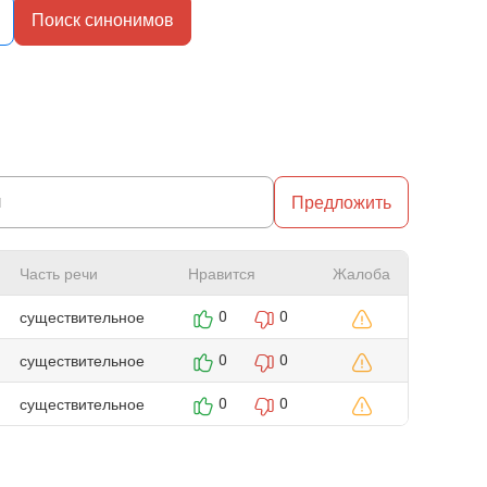
Поиск синонимов
Предложить
Часть речи
Нравится
Жалоба
существительное
0
0
существительное
0
0
существительное
0
0