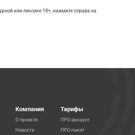
рной или лексике 18+, нажмите справа на
Компания
Тарифы
О проекте
ПРО-аккаунт
Новости
ПРО-пакет