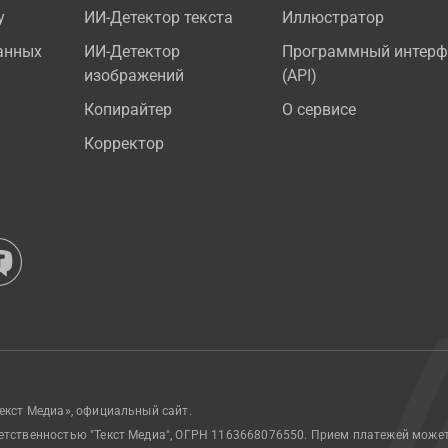
у
ИИ-Детектор текста
Иллюстратор
анных
ИИ-Детектор
Программный интерф
изображений
(API)
Копирайтер
О сервисе
Корректор
екст Медиа», официальный сайт.
етственностью "Текст Медиа", ОГРН 1163668076550. Прием платежей може