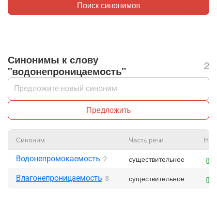
Поиск синонимов
Синонимы к слову
2
"водонепроницаемость"
Предложить
Синоним
Часть речи
Нра
Водонепромокаемость
существительное
2
Влагонепроницаемость
существительное
8