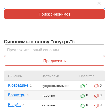
Поиск синонимов
Синонимы к слову "внутрь"
5
Предложить
Синоним
Часть речи
Нравится
К середине
существительное
2
1
0
Вовнутрь
наречие
4
0
0
Вглубь
наречие
2
0
0