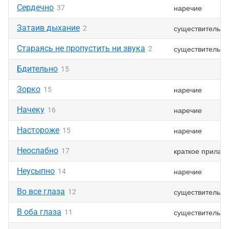
Сердечно
наречие
37
Затаив дыхание
существительно
2
Стараясь не пропустить ни звука
существительно
2
Бдительно
15
Зорко
наречие
15
Начеку
наречие
16
Настороже
наречие
15
Неослабно
краткое прилаг
17
Неусыпно
наречие
14
Во все глаза
существительно
12
В оба глаза
существительно
11