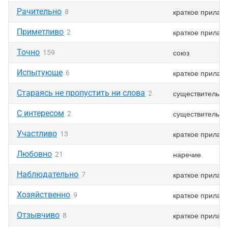
Рачительно
краткое прилаг
8
Приметливо
краткое прилаг
2
Точно
союз
159
Испытующе
краткое прилаг
6
Стараясь не пропустить ни слова
существительно
2
С интересом
существительно
2
Участливо
краткое прилаг
13
Любовно
наречие
21
Наблюдательно
краткое прилаг
7
Хозяйственно
краткое прилаг
9
Отзывчиво
краткое прилаг
8