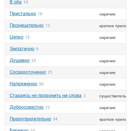
В оба
10
Пристально
наречие
16
Проницательно
краткое прилаг
12
Цепко
наречие
12
Эмпатично
6
Душевно
наречие
23
Сосредоточенно
наречие
25
Напряженно
наречие
30
Стараясь не проронить ни слова
существительно
2
Добросовестно
наречие
12
Предупредительно
краткое прилаг
34
Бережно
наречие
10