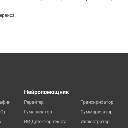
ервиса.
а
Нейропомощник
рафии
Рерайтер
Транскрибатор
EO)
Гуманизатор
Суммаризатор
у
ИИ-Детектор текста
Иллюстратор