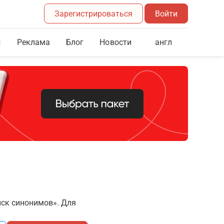
Зарегистрироваться
Войти
Реклама
Блог
англ
Новости
иск синонимов». Для