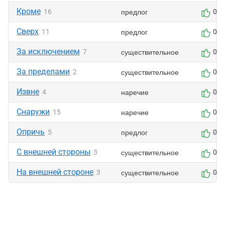
Кроме
предлог
16
0
Сверх
предлог
11
0
За исключением
существительное
7
0
За пределами
существительное
2
0
Извне
наречие
4
0
Снаружи
наречие
15
0
Опричь
предлог
5
0
С внешней стороны
существительное
3
0
На внешней стороне
существительное
3
0