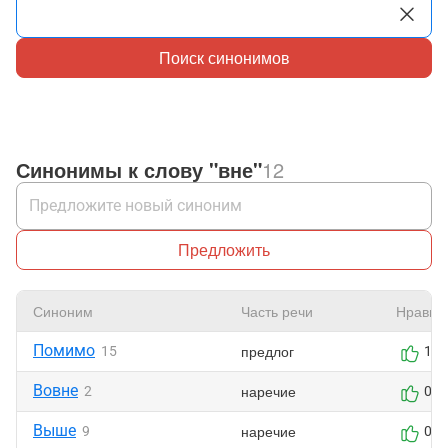
Поиск синонимов
Синонимы к слову "вне"
12
Предложить
Синоним
Часть речи
Нравит
Помимо
предлог
15
1
Вовне
наречие
2
0
Выше
наречие
9
0