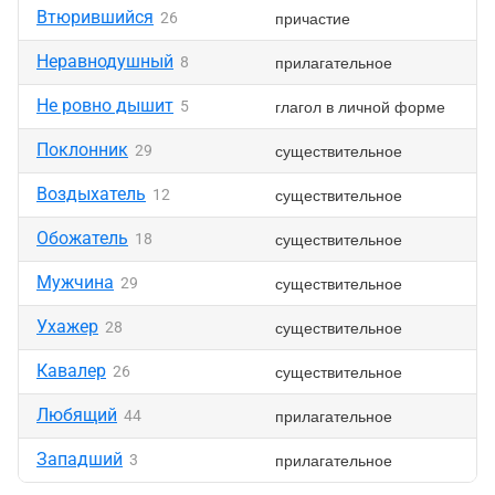
Втюрившийся
причастие
26
Неравнодушный
прилагательное
8
Не ровно дышит
глагол в личной форме
5
Поклонник
существительное
29
Воздыхатель
существительное
12
Обожатель
существительное
18
Мужчина
существительное
29
Ухажер
существительное
28
Кавалер
существительное
26
Любящий
прилагательное
44
Западший
прилагательное
3