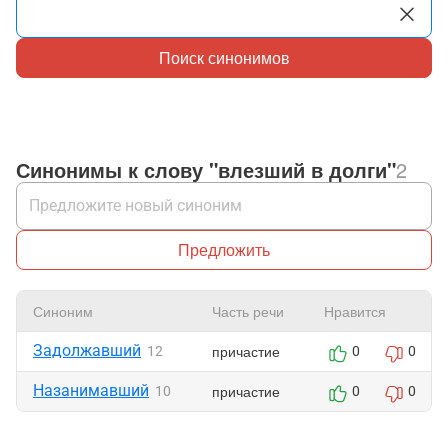
Поиск синонимов
Синонимы к слову "влезший в долги"
2
Предложить
Синоним
Часть речи
Нравится
Задолжавший
причастие
12
0
0
Назанимавший
причастие
10
0
0