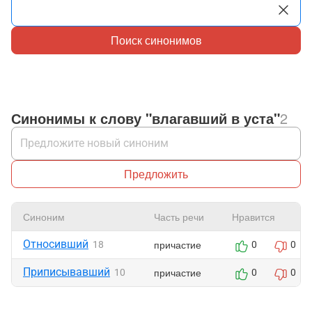
Поиск синонимов
Синонимы к слову "влагавший в уста"
2
Предложить
Синоним
Часть речи
Нравится
Относивший
причастие
18
0
0
Приписывавший
причастие
10
0
0