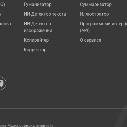
EO)
Гуманизатор
Суммаризатор
у
ИИ-Детектор текста
Иллюстратор
анных
ИИ-Детектор
Программный интерф
изображений
(API)
Копирайтер
О сервисе
Корректор
екст Медиа», официальный сайт.