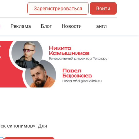
Зарегистрироваться
Войти
Реклама
Блог
англ
Новости
иск синонимов». Для