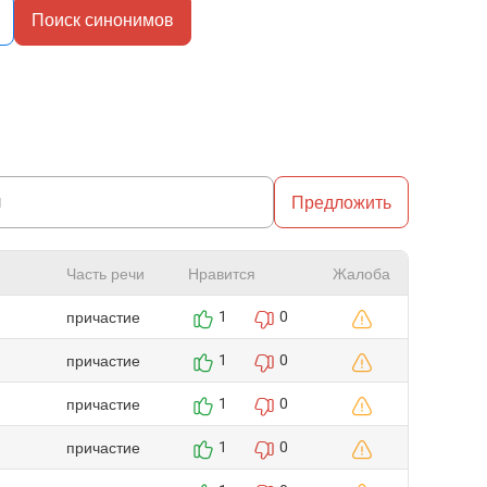
Поиск синонимов
Предложить
Часть речи
Нравится
Жалоба
причастие
1
0
причастие
1
0
причастие
1
0
причастие
1
0