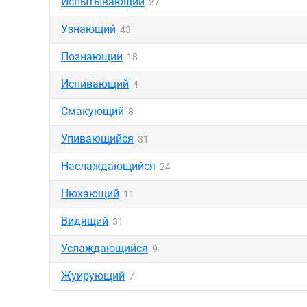
Испытывающий
27
Узнающий
43
Познающий
18
Испивающий
4
Смакующий
8
Упивающийся
31
Наслаждающийся
24
Нюхающий
11
Видящий
31
Услаждающийся
9
Жуирующий
7