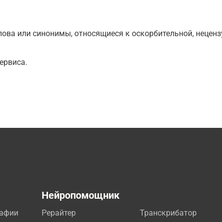
ова или синонимы, относящиеся к оскорбительной, нецензу
ервиса.
а
Нейропомощник
рафии
Рерайтер
Транскрибатор