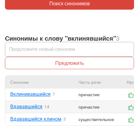
Поиск синонимов
Синонимы к слову "вклинявшийся"
3
Предложить
Синоним
Часть речи
Нрави
Вклинивавшийся
причастие
7
0
Вдававшийся
причастие
14
0
Вдававшийся клином
существительное
3
0