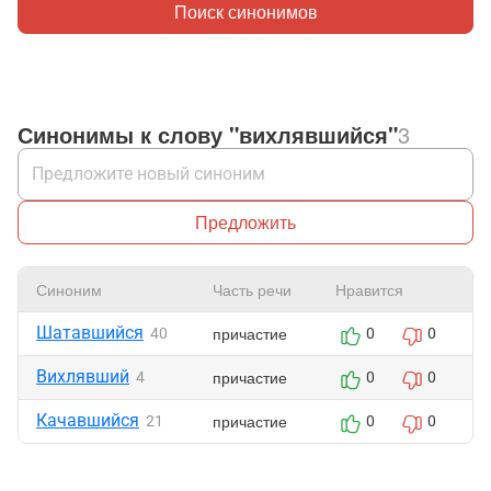
Поиск синонимов
Синонимы к слову "вихлявшийся"
3
Предложить
Синоним
Часть речи
Нравится
Ж
Шатавшийся
причастие
40
0
0
Вихлявший
причастие
4
0
0
Качавшийся
причастие
21
0
0