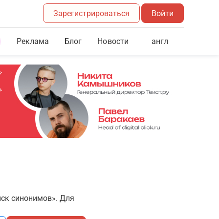
Зарегистрироваться
Войти
Реклама
Блог
англ
Новости
иск синонимов». Для