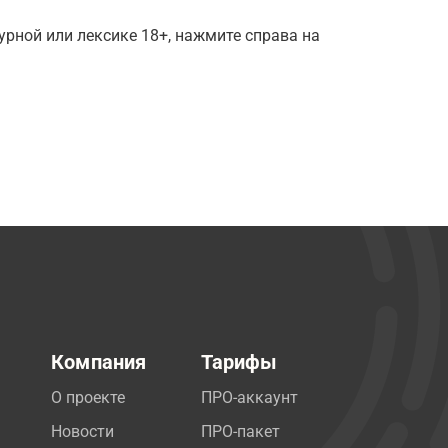
рной или лексике 18+, нажмите справа на
Компания
Тарифы
О проекте
ПРО-аккаунт
Новости
ПРО-пакет