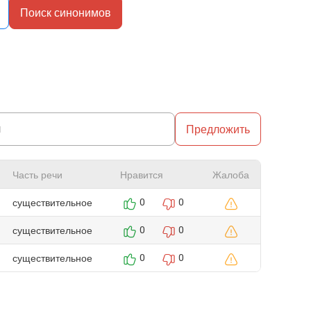
Поиск синонимов
Предложить
Часть речи
Нравится
Жалоба
существительное
0
0
существительное
0
0
существительное
0
0