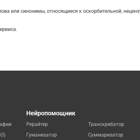
ова или синонимы, относящиеся к оскорбительной, нецензу
ервиса.
а
Нейропомощник
рафии
Рерайтер
Транскрибатор
EO)
Гуманизатор
Суммаризатор