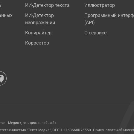
у
ИИ-Детектор текста
Иллюстратор
анных
ИИ-Детектор
Программный интерф
изображений
(API)
Копирайтер
О сервисе
Корректор
екст Медиа», официальный сайт.
етственностью "Текст Медиа", ОГРН 1163668076550. Прием платежей може