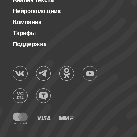
Анализ текста
Нейропомощник
Компания
Тарифы
Поддержка