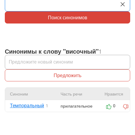
Поиск синонимов
Синонимы к слову "височный"
1
Предложить
Синоним
Часть речи
Нравится
Темпоральный
прилагательное
1
0
0