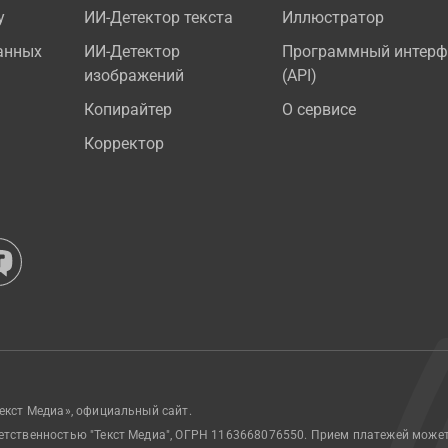
у
ИИ-Детектор текста
Иллюстратор
анных
ИИ-Детектор
Программный интерф
изображений
(API)
Копирайтер
О сервисе
Корректор
екст Медиа», официальный сайт.
етственностью "Текст Медиа", ОГРН 1163668076550. Прием платежей може