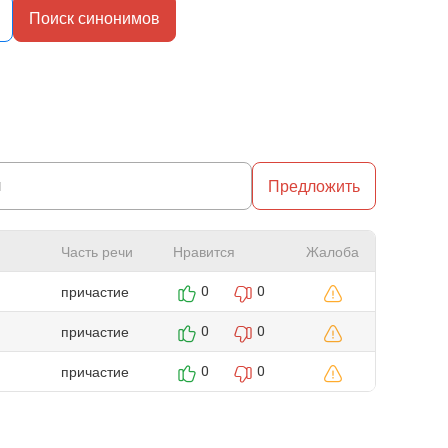
Поиск синонимов
Предложить
Часть речи
Нравится
Жалоба
причастие
0
0
причастие
0
0
причастие
0
0