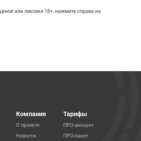
рной или лексике 18+, нажмите справа на
Компания
Тарифы
О проекте
ПРО-аккаунт
Новости
ПРО-пакет