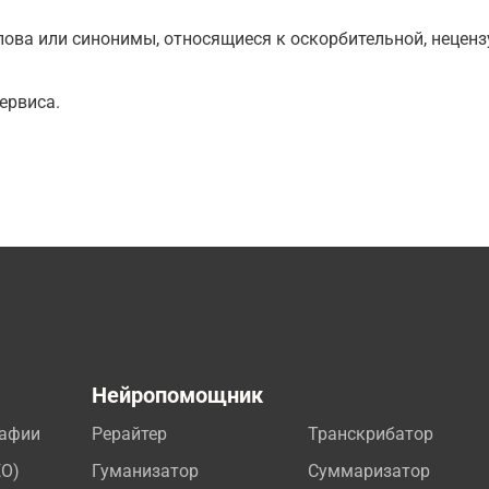
ова или синонимы, относящиеся к оскорбительной, нецензу
ервиса.
а
Нейропомощник
рафии
Рерайтер
Транскрибатор
EO)
Гуманизатор
Суммаризатор