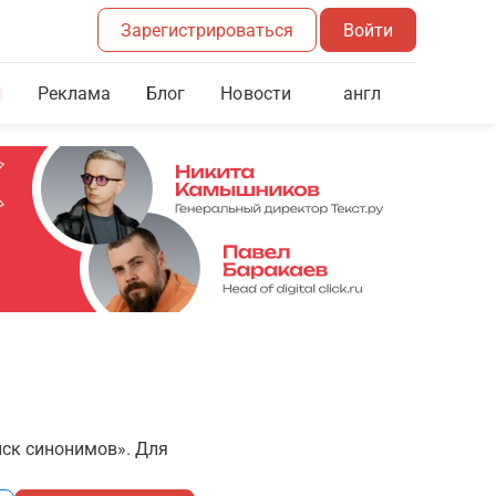
Зарегистрироваться
Войти
Реклама
Блог
англ
Новости
иск синонимов». Для