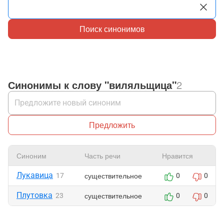
Поиск синонимов
Синонимы к слову "виляльщица"
2
Предложить
Синоним
Часть речи
Нравится
Лукавица
существительное
17
0
0
Плутовка
существительное
23
0
0