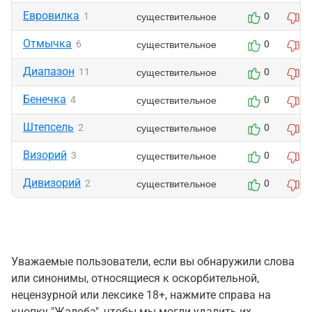
Евровилка
существительное
1
0
0
Отмычка
существительное
6
0
0
Диапазон
существительное
11
0
0
Бенечка
существительное
4
0
0
Штепсель
существительное
2
0
1
Визорий
существительное
3
0
1
Дивизорий
существительное
2
0
1
Уважаемые пользователи, если вы обнаружили слова
или синонимы, относящиеся к оскорбительной,
нецензурной или лексике 18+, нажмите справа на
кнопку "Жалоба", чтобы мы могли удалить их.