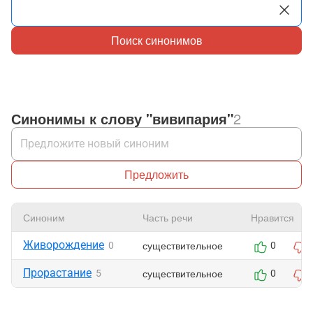
Поиск синонимов
Синонимы к слову "вивипария"
2
Предложить
Синоним
Часть речи
Нравится
Живорождение
существительное
0
0
Прорастание
существительное
5
0